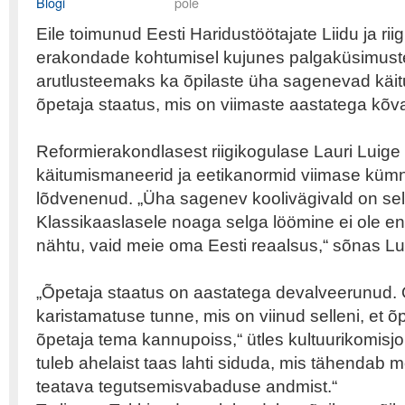
Blogi
pole
Eile toimunud Eesti Haridustöötajate Liidu ja ri
erakondade kohtumisel kujunes palgaküsimust
arutlusteemaks ka õpilaste üha sagenevad käi
õpetaja staatus, mis on viimaste aastatega kõv
Reformierakondlasest riigikogulase Lauri Luige 
käitumismaneerid ja eetikanormid viimase küm
lõdvenenud. „Üha sagenev koolivägivald on sel
Klassikaaslasele noaga selga löömine ei ole e
nähtu, vaid meie oma Eesti reaalsus,“ sõnas Lu
„Õpetaja staatus on aastatega devalveerunud. Õ
karistamatuse tunne, mis on viinud selleni, et 
õpetaja tema kannupoiss,“ ütles kultuurikomisjon
tuleb ahelaist taas lahti siduda, mis tähendab mõ
teatava tegutsemisvabaduse andmist.“