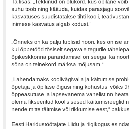
Ta lisas: „Tekkinud on olukord, kus õpilane võib
suhu toob ning käituda, kuidas parasjagu soov
kasvatuses süüdistatakse tihti kooli, teadvusta
inimese kasvatus algab kodust.“
„Õnneks on ka palju tublisid noori, kes on ise 
kui õppetööd tõsiselt segavale tegurile tähelepan
õpikeskkonna parandamisel on seega
ka noort
sõna on teinekord märksa mõjusam.“
„Lahendamaks koolivägivalla ja käitumise pro
õpetaja ja õpilase õigusi ning kohustusi võiks 
õppeasutuse ja lapsevanema vahelist nn heata
olema fikseeritud koolisisesed käitumisreegli
nende mitte täitmise või rikkumise eest,“ pakkus
Eesti Haridustöötajate Liidu ja riigikogus esin