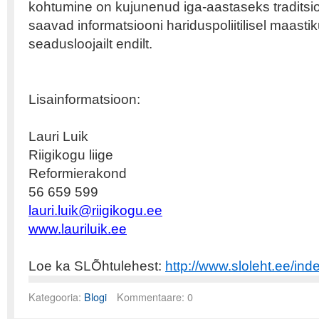
kohtumine on kujunenud iga-aastaseks traditsi
saavad informatsiooni hariduspoliitilisel maasti
seadusloojailt endilt.
Lisainformatsioon:
Lauri Luik
Riigikogu liige
Reformierakond
56 659 599
lauri.luik@riigikogu.ee
www.lauriluik.ee
Loe ka SLÕhtulehest:
http://www.sloleht.ee/in
Kategooria:
Blogi
Kommentaare: 0