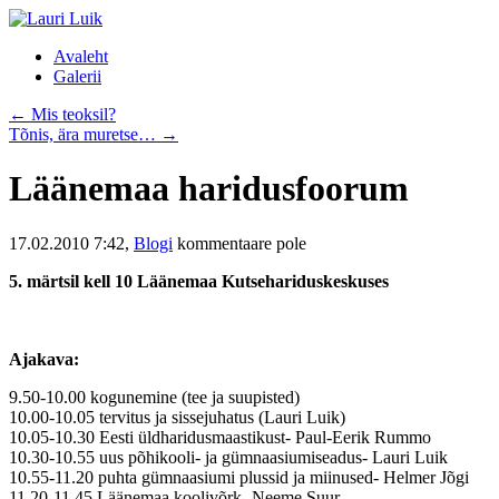
Liigu
Avaleht
sisu
Galerii
juurde
←
Mis teoksil?
Tõnis, ära muretse…
→
Läänemaa haridusfoorum
17.02.2010 7:42,
Blogi
kommentaare pole
5. märtsil kell 10 Läänemaa Kutsehariduskeskuses
Ajakava:
9.50-10.00 kogunemine (tee ja suupisted)
10.00-10.05 tervitus ja sissejuhatus (Lauri Luik)
10.05-10.30 Eesti üldharidusmaastikust- Paul-Eerik Rummo
10.30-10.55 uus põhikooli- ja gümnaasiumiseadus- Lauri Luik
10.55-11.20 puhta gümnaasiumi plussid ja miinused- Helmer Jõgi
11.20-11.45 Läänemaa koolivõrk- Neeme Suur