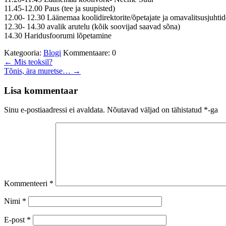
11.45-12.00 Paus (tee ja suupisted)
12.00- 12.30 Läänemaa koolidirektorite/õpetajate ja omavalitsusjuhtide
12.30- 14.30 avalik arutelu (kõik soovijad saavad sõna)
14.30 Haridusfoorumi lõpetamine
Kategooria:
Blogi
Kommentaare: 0
←
Mis teoksil?
Tõnis, ära muretse…
→
Lisa kommentaar
Sinu e-postiaadressi ei avaldata.
Nõutavad väljad on tähistatud
*
-ga
Kommenteeri
*
Nimi
*
E-post
*