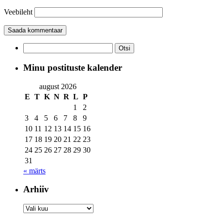
Veebileht
Otsi:
Minu postituste kalender
august 2026
E
T
K
N
R
L
P
1
2
3
4
5
6
7
8
9
10
11
12
13
14
15
16
17
18
19
20
21
22
23
24
25
26
27
28
29
30
31
« märts
Arhiiv
Arhiiv